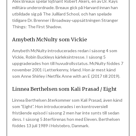
Alex Breaux spelar löjtnant Robert Akers, en av Dr. Kays
militära underordnade. Breaux gick på Harvard innan han
utbildade sig på The Juilliard School, och han spelade
tidigare Dr. Brenner i Broadway-uppsättningen Stranger
Things: The First Shadow.
Amybeth McNulty som Vickie
Amybeth McNulty introducerades redan i säsong 4 som
Vickie, Robin Buckleys kärleksintresse. I säsong 5
uppgraderades hon till huvudrollsstatus. McNulty föddes 7
november 2001 i Letterkenny, Irland. Hon är mest känd
som Anne Shirley i Netflix Anne with an E (2017 till 2019).
Linnea Berthelsen som Kali Prasad / Eight
Linnea Berthelsen återkommer som Kali Prasad, även känd
som ”Eight”. Hon introducerades i en kontroversiell
fristående episod i säsong 2 men har inte synts till sedan
dess. I säsong 5 återförenas hon med Eleven. Berthelsen
föddes 13 juli 1989 i Holstebro, Danmark.