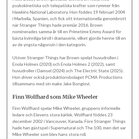
psykokinetiska och telepatiska krafter som rymmer från
Hawkins National Laboratory. Hon föddes 19 februari 2004
i Marbella, Spanien, och fick sitt internationella genombrott
när Stranger Things hade premiär 2016. Brown
nominerades samma år till en Primetime Emmy Award för
bästa kvinnliga biroll i dramaserie, vilket gjorde henne till en
av de yngsta någonsin i den kategorin.
Utöver Stranger Things har Brown spelat huvudrollen i
Enola Holmes (2020) och Enola Holmes 2 (2022), samt
huvudroller i Damsel (2024) och The Electric State (2025).
Hon driver också produktionsbolaget PCMA Productions
tillsammans med sin make Jake Bongiovi.
Finn Wolfhard som Mike Wheeler
Finn Wolfhard spelar Mike Wheeler, gruppens informelle
ledare och Elevens stora kärlek. Wolfhard föddes 23
december 2002 i Vancouver, Kanada. Före Stranger Things
hade han gästspel i Supernatural och The 100, men det var
Mike Wheeler som blev hans stora roll.