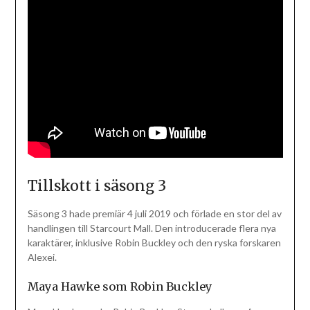
Tillskott i säsong 3
Säsong 3 hade premiär 4 juli 2019 och förlade en stor del av
handlingen till Starcourt Mall. Den introducerade flera nya
karaktärer, inklusive Robin Buckley och den ryska forskaren
Alexei.
Maya Hawke som Robin Buckley