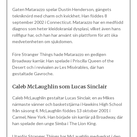
Gaten Matarazzo spelar Dustin Henderson, gängets
tekniknörd med charm och kvickhet. Han föddes 8
september 2002 i Connecticut. Matarazzo har en medfödd
diagnos som heter kleidokranial dysplasi, vilket även hans
rollfigur har, och han har använt sin plattform för att öka
medvetenheten om sjukdomen.
Före Stranger Things hade Matarazzo en gedigen
Broadway-karriär. Han spelade i Priscilla Queen of the
Desert och i revivalen av Les Misérables, där han
gestaltade Gavroche.
Caleb McLaughlin som Lucas Sinclair
Caleb McLaughlin gestaltar Lucas Sinclair, en av Mikes
närmaste vänner och basketstjärna i Hawkins High School
från säsong 4. McLaughlin föddes 13 oktober 2001 i
Carmel, New York. Han började sin karriär på Broadway, där
han spelade den unge Simba i The Lion King.
Utanför Stranger Things har McLaughlin medverkat i den