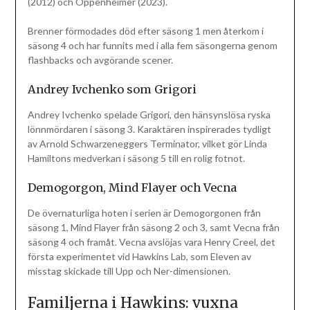
(2012) och Oppenheimer (2023).
Brenner förmodades död efter säsong 1 men återkom i
säsong 4 och har funnits med i alla fem säsongerna genom
flashbacks och avgörande scener.
Andrey Ivchenko som Grigori
Andrey Ivchenko spelade Grigori, den hänsynslösa ryska
lönnmördaren i säsong 3. Karaktären inspirerades tydligt
av Arnold Schwarzeneggers Terminator, vilket gör Linda
Hamiltons medverkan i säsong 5 till en rolig fotnot.
Demogorgon, Mind Flayer och Vecna
De övernaturliga hoten i serien är Demogorgonen från
säsong 1, Mind Flayer från säsong 2 och 3, samt Vecna från
säsong 4 och framåt. Vecna avslöjas vara Henry Creel, det
första experimentet vid Hawkins Lab, som Eleven av
misstag skickade till Upp och Ner-dimensionen.
Familjerna i Hawkins: vuxna