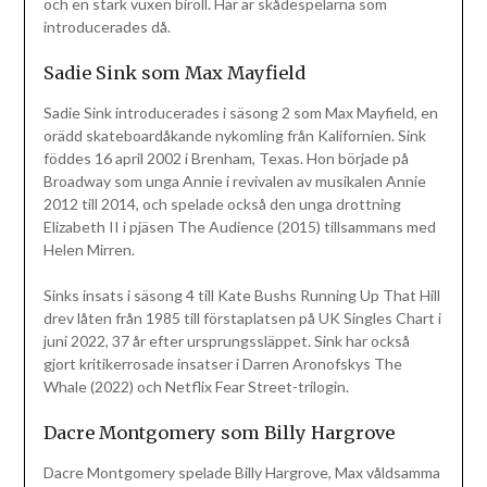
och en stark vuxen biroll. Här är skådespelarna som
introducerades då.
Sadie Sink som Max Mayfield
Sadie Sink introducerades i säsong 2 som Max Mayfield, en
orädd skateboardåkande nykomling från Kalifornien. Sink
föddes 16 april 2002 i Brenham, Texas. Hon började på
Broadway som unga Annie i revivalen av musikalen Annie
2012 till 2014, och spelade också den unga drottning
Elizabeth II i pjäsen The Audience (2015) tillsammans med
Helen Mirren.
Sinks insats i säsong 4 till Kate Bushs Running Up That Hill
drev låten från 1985 till förstaplatsen på UK Singles Chart i
juni 2022, 37 år efter ursprungssläppet. Sink har också
gjort kritikerrosade insatser i Darren Aronofskys The
Whale (2022) och Netflix Fear Street-trilogin.
Dacre Montgomery som Billy Hargrove
Dacre Montgomery spelade Billy Hargrove, Max våldsamma