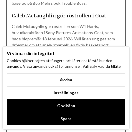
baserad på Bob Mehrs bok Trouble Boys.
Caleb McLaughlin gör röstrollen i Goat
Caleb McLaughlin gör röstrollen som Will Harris,
huvudkaraktären i Sony Pictures Animations Goat, som
hade biopremiär 13 februari 2026. Will är en ung get som
drömmer om att spela ”roarball”, en fiktiv basketsport.
Röstcasten inkluderar även Gabrielle Union, NBA-stjärnan
Vi värnar din integritet
Stephen Curry, Aaron Pierre och Jennifer Hudson, samt
Cookies hjälper sajten att fungera och låter oss förstå hur den
McLaughlins Stranger Things-kollega David Harbour.
används. Vissa används också för annonser. Välj själv vad du tillåter.
Joe Keery och Cold Storage
Avvisa
Joe Keery huvudrollade i skräckkomedin Cold Storage
Inställningar
tillsammans med Liam Neeson, Georgina Campbell och
Vanessa Redgrave. Filmen hade biopremiär 13 februari
2026. Hans musikprojekt Djo fortsätter med turnéer
Godkänn
världen över.
Spara
Charlie Heaton går till HBO