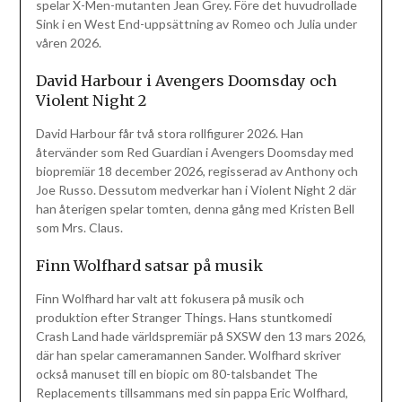
spelar X-Men-mutanten Jean Grey. Före det huvudrollade
Sink i en West End-uppsättning av Romeo och Julia under
våren 2026.
David Harbour i Avengers Doomsday och
Violent Night 2
David Harbour får två stora rollfigurer 2026. Han
återvänder som Red Guardian i Avengers Doomsday med
biopremiär 18 december 2026, regisserad av Anthony och
Joe Russo. Dessutom medverkar han i Violent Night 2 där
han återigen spelar tomten, denna gång med Kristen Bell
som Mrs. Claus.
Finn Wolfhard satsar på musik
Finn Wolfhard har valt att fokusera på musik och
produktion efter Stranger Things. Hans stuntkomedi
Crash Land hade världspremiär på SXSW den 13 mars 2026,
där han spelar cameramannen Sander. Wolfhard skriver
också manuset till en biopic om 80-talsbandet The
Replacements tillsammans med sin pappa Eric Wolfhard,