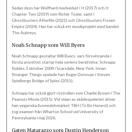
Sedan dess har Wolfhard medverkat i It (2017) och It
Chapter Two (2019) som Richie Tozier, samt i
Ghostbusters Afterlife (2021) och Ghostbusters Frozen
Empire (2024). Han har också ett musikprojekt med bandet
The Aubreys.
Noah Schnapp som Will Byers
Noah Schnapp gestaltar Will Byers, vars försvinnande i
första avsnittet startar hela seriens berättelse. Schnapp
föddes 3 oktober 2004 i Scarsdale, New York. Innan
Stranger Things spelade han Roger Donovan i Steven
Spielbergs Bridge of Spies (2015).
Schnapp har också gjort röstrollen som Charlie Brown i The
Peanuts Movie (2015). Vid sidan av skådespeleriet driver
han veganska livsmedelsmärket TBH (To Be Honest) och
tog examen från Wharton School vid University of
Pennsylvania i maj 2026.
Gaten Matarazzo som Dustin Henderson