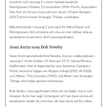
styvbror och säsong 2:s mest hatade karaktär.
Montgomery föddes 22 november 1994 i Perth, Australien.
Han fick sin första stora roll som Jason i Power Rangers
(2017) precis innan Stranger Things-castingen.
Billy återvände i säsong 3 som värd för Mind Flayer och
Montgomery fick utrymme att visa en mer sårbar sida av
karaktären innan hans död i säsongsfinalen.
Sean Astin som Bob Newby
Sean Astin gestaltade Bob Newby, Joyces snälla pojkvän i
säsong 2. Astin föddes 25 februari 1971 i Santa Monica,
Kalifornien. Han är legendarisk som Samwise Gamgee i
Peter Jacksons Sagan om Ringen-trilogi (2001 till 2003)
och Mikey i The Goonies (1985), två filmer som Stranger
Things ofta hyllar genom referenser.
Bob dödas i säsongsfinalen efter att ha hjälpt Joyce och
Hopper. Astin har sagt i intervjuer att han bara visste att
karaktären skulle dö, inte hur, när han skrev på för rollen.