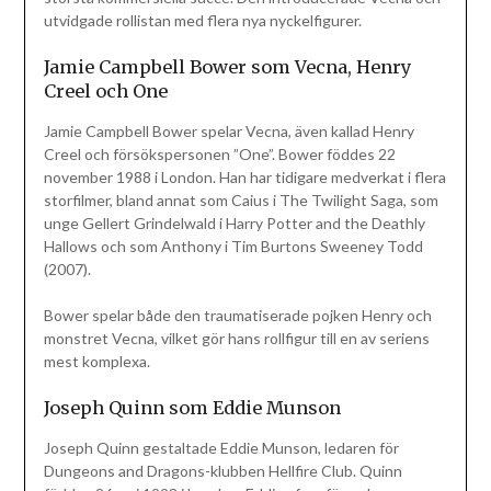
utvidgade rollistan med flera nya nyckelfigurer.
Jamie Campbell Bower som Vecna, Henry
Creel och One
Jamie Campbell Bower spelar Vecna, även kallad Henry
Creel och försökspersonen ”One”. Bower föddes 22
november 1988 i London. Han har tidigare medverkat i flera
storfilmer, bland annat som Caius i The Twilight Saga, som
unge Gellert Grindelwald i Harry Potter and the Deathly
Hallows och som Anthony i Tim Burtons Sweeney Todd
(2007).
Bower spelar både den traumatiserade pojken Henry och
monstret Vecna, vilket gör hans rollfigur till en av seriens
mest komplexa.
Joseph Quinn som Eddie Munson
Joseph Quinn gestaltade Eddie Munson, ledaren för
Dungeons and Dragons-klubben Hellfire Club. Quinn