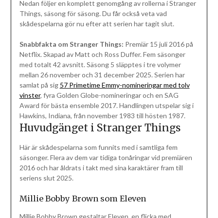
Nedan följer en komplett genomgång av rollerna i Stranger
Things, säsong för säsong. Du får också veta vad
skådespelarna gör nu efter att serien har tagit slut.
Snabbfakta om Stranger Things:
Premiär 15 juli 2016 på
Netflix. Skapad av Matt och Ross Duffer. Fem säsonger
med totalt 42 avsnitt. Säsong 5 släpptes i tre volymer
mellan 26 november och 31 december 2025. Serien har
samlat på sig
57 Primetime Emmy-nomineringar med tolv
vinster
, fyra Golden Globe-nomineringar och en SAG
Award för bästa ensemble 2017. Handlingen utspelar sig i
Hawkins, Indiana, från november 1983 till hösten 1987.
Huvudgänget i Stranger Things
Här är skådespelarna som funnits med i samtliga fem
säsonger. Flera av dem var tidiga tonåringar vid premiären
2016 och har åldrats i takt med sina karaktärer fram till
seriens slut 2025.
Millie Bobby Brown som Eleven
Millie Bobby Brown gestaltar Eleven, en flicka med