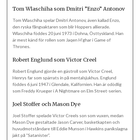
Tom Wlaschiha som Dmitri ”Enzo” Antonov
Tom Wlaschiha spelar Dmitri Antonov, även kallad Enzo,
den ryska fångvaktaren som blir Hoppers allierade.
Wlaschiha föddes 20 juni 1973 i Dohna, Östtyskland. Han
är mest känd för rollen som Jaqen H’ghar i Game of
Thrones.
Robert Englund som Victor Creel
Robert Englund gjorde en gästroll som Victor Creel,
Henrys far som spärrats in på mentalsjukhus. Englund
föddes 6 juni 1947 i Glendale, Kalifornien. Han är odödlig
som Freddy Krueger i A Nightmare on Elm Street-serien.
Joel Stoffer och Mason Dye
Joel Stoffer spelade Victor Creels son som vuxen, medan
Mason Dye gestaltade Jason Carver, basketkapten och
huvudmotståndare till Eddie Munson i Hawkins panikslagna
jakt på ”Satanister”.