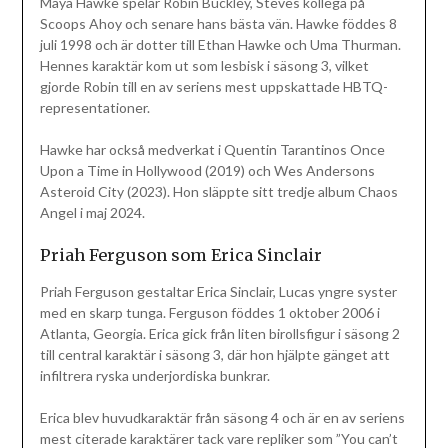
Maya Hawke spelar Robin Buckley, Steves kollega på
Scoops Ahoy och senare hans bästa vän. Hawke föddes 8
juli 1998 och är dotter till Ethan Hawke och Uma Thurman.
Hennes karaktär kom ut som lesbisk i säsong 3, vilket
gjorde Robin till en av seriens mest uppskattade HBTQ-
representationer.
Hawke har också medverkat i Quentin Tarantinos Once
Upon a Time in Hollywood (2019) och Wes Andersons
Asteroid City (2023). Hon släppte sitt tredje album Chaos
Angel i maj 2024.
Priah Ferguson som Erica Sinclair
Priah Ferguson gestaltar Erica Sinclair, Lucas yngre syster
med en skarp tunga. Ferguson föddes 1 oktober 2006 i
Atlanta, Georgia. Erica gick från liten birollsfigur i säsong 2
till central karaktär i säsong 3, där hon hjälpte gänget att
infiltrera ryska underjordiska bunkrar.
Erica blev huvudkaraktär från säsong 4 och är en av seriens
mest citerade karaktärer tack vare repliker som ”You can’t