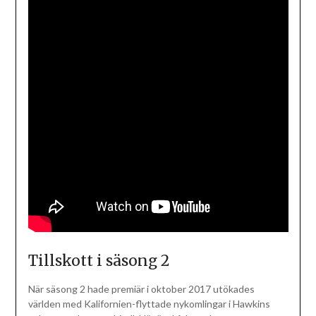
Tillskott i säsong 2
När säsong 2 hade premiär i oktober 2017 utökades
världen med Kalifornien-flyttade nykomlingar i Hawkins