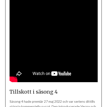
Tillskott i säsong 4
Säsong 4 hade premiär 27 maj 2022 och var seriens dittills
största kommersiella succé. Den introducerade Vecna och