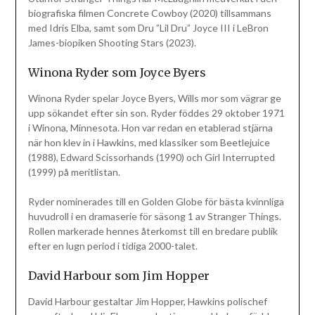
biografiska filmen Concrete Cowboy (2020) tillsammans
med Idris Elba, samt som Dru ”Lil Dru” Joyce III i LeBron
James-biopiken Shooting Stars (2023).
Winona Ryder som Joyce Byers
Winona Ryder spelar Joyce Byers, Wills mor som vägrar ge
upp sökandet efter sin son. Ryder föddes 29 oktober 1971
i Winona, Minnesota. Hon var redan en etablerad stjärna
när hon klev in i Hawkins, med klassiker som Beetlejuice
(1988), Edward Scissorhands (1990) och Girl Interrupted
(1999) på meritlistan.
Ryder nominerades till en Golden Globe för bästa kvinnliga
huvudroll i en dramaserie för säsong 1 av Stranger Things.
Rollen markerade hennes återkomst till en bredare publik
efter en lugn period i tidiga 2000-talet.
David Harbour som Jim Hopper
David Harbour gestaltar Jim Hopper, Hawkins polischef