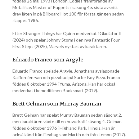
föddes 26 maj 1993 i London. Eddies framförande av
Metallicas Master of Puppets i säsong 4:s sista avsnitt
drev låten in på Billboard Hot 100 för första gången sedan
släppet 1986.
Efter Stranger Things har Quinn medverkat i Gladiator II
(2024) och spelar Johnny Storm i den nya Fantastic Four
First Steps (2025), Marvels nystart av karaktären.
Eduardo Franco som Argyle
Eduardo Franco spelade Argyle, Jonathans avslappnade
Kalifornien-vän och pizzabud på Surfer Boy Pizza. Franco
föddes 8 oktober 1994 i Yuma, Arizona. Han har också
medverkat i komedifilmen Booksmart (2019).
Brett Gelman som Murray Bauman
Brett Gelman har spelat Murray Bauman sedan säsong 2,
men karaktären växte till en huvudroll i säsong 4. Gelman
föddes 6 oktober 1976 i Highland Park, Illinois. Han är
också känd från Fleabag som Martin och från Lemon (2017).