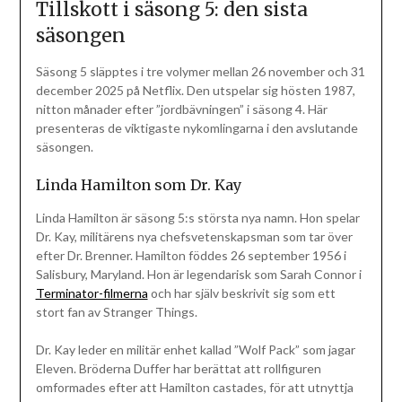
Tillskott i säsong 5: den sista
säsongen
Säsong 5 släpptes i tre volymer mellan 26 november och 31
december 2025 på Netflix. Den utspelar sig hösten 1987,
nitton månader efter ”jordbävningen” i säsong 4. Här
presenteras de viktigaste nykomlingarna i den avslutande
säsongen.
Linda Hamilton som Dr. Kay
Linda Hamilton är säsong 5:s största nya namn. Hon spelar
Dr. Kay, militärens nya chefsvetenskapsman som tar över
efter Dr. Brenner. Hamilton föddes 26 september 1956 i
Salisbury, Maryland. Hon är legendarisk som Sarah Connor i
Terminator-filmerna
och har själv beskrivit sig som ett
stort fan av Stranger Things.
Dr. Kay leder en militär enhet kallad ”Wolf Pack” som jagar
Eleven. Bröderna Duffer har berättat att rollfiguren
omformades efter att Hamilton castades, för att utnyttja