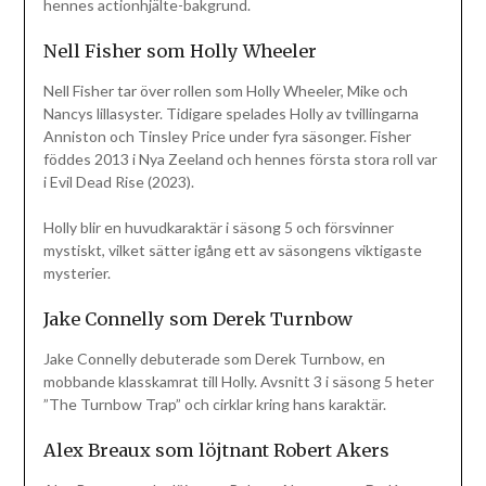
hennes actionhjälte-bakgrund.
Nell Fisher som Holly Wheeler
Nell Fisher tar över rollen som Holly Wheeler, Mike och
Nancys lillasyster. Tidigare spelades Holly av tvillingarna
Anniston och Tinsley Price under fyra säsonger. Fisher
föddes 2013 i Nya Zeeland och hennes första stora roll var
i Evil Dead Rise (2023).
Holly blir en huvudkaraktär i säsong 5 och försvinner
mystiskt, vilket sätter igång ett av säsongens viktigaste
mysterier.
Jake Connelly som Derek Turnbow
Jake Connelly debuterade som Derek Turnbow, en
mobbande klasskamrat till Holly. Avsnitt 3 i säsong 5 heter
”The Turnbow Trap” och cirklar kring hans karaktär.
Alex Breaux som löjtnant Robert Akers