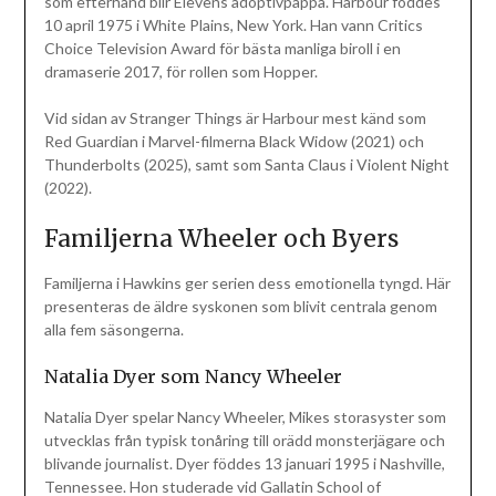
som efterhand blir Elevens adoptivpappa. Harbour föddes
10 april 1975 i White Plains, New York. Han vann Critics
Choice Television Award för bästa manliga biroll i en
dramaserie 2017, för rollen som Hopper.
Vid sidan av Stranger Things är Harbour mest känd som
Red Guardian i Marvel-filmerna Black Widow (2021) och
Thunderbolts (2025), samt som Santa Claus i Violent Night
(2022).
Familjerna Wheeler och Byers
Familjerna i Hawkins ger serien dess emotionella tyngd. Här
presenteras de äldre syskonen som blivit centrala genom
alla fem säsongerna.
Natalia Dyer som Nancy Wheeler
Natalia Dyer spelar Nancy Wheeler, Mikes storasyster som
utvecklas från typisk tonåring till orädd monsterjägare och
blivande journalist. Dyer föddes 13 januari 1995 i Nashville,
Tennessee. Hon studerade vid Gallatin School of