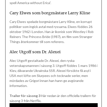
spell America without Erica”.
Cary Elwes som borgmästare Larry Kline
Cary Elwes spelade borgmästare Larry Kline, en korrupt
politiker som ingick avtal med ryssarna. Elwes föddes 26
oktober 1962 i London. Han är ikonisk som Westley i Rob
Reiners The Princess Bride (1987), en film som Stranger
Things återkommer till som referens.
Alec Utgoff som Dr. Alexei
Alec Utgoff gestaltade Dr. Alexei, den ryska
vetenskapsmannen i säsong 3. Utgoff föddes 1 mars 1986 i
Kiev, dåvarande Ukrainska SSR. Alexei försökte få asyl i
USA mot löfte om Slurpees och tecknade serier, men
mördades av Grigori innan han hann ge avgörande
information.
Trailer för säsong 3
Här nedan är den officiella trailern för
säsong 3 från Netflix.