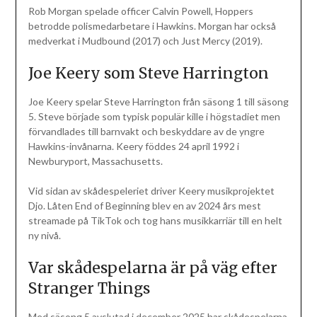
Rob Morgan spelade officer Calvin Powell, Hoppers
betrodde polismedarbetare i Hawkins. Morgan har också
medverkat i Mudbound (2017) och Just Mercy (2019).
Joe Keery som Steve Harrington
Joe Keery spelar Steve Harrington från säsong 1 till säsong
5. Steve började som typisk populär kille i högstadiet men
förvandlades till barnvakt och beskyddare av de yngre
Hawkins-invånarna. Keery föddes 24 april 1992 i
Newburyport, Massachusetts.
Vid sidan av skådespeleriet driver Keery musikprojektet
Djo. Låten End of Beginning blev en av 2024 års mest
streamade på TikTok och tog hans musikkarriär till en helt
ny nivå.
Var skådespelarna är på väg efter
Stranger Things
Med säsong 5 avslutad i december 2025 har skådespelarna