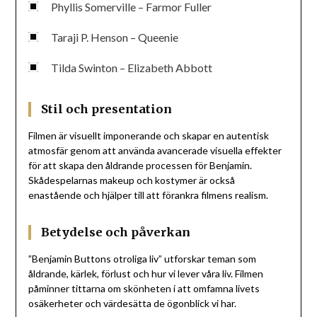
Phyllis Somerville – Farmor Fuller
Taraji P. Henson – Queenie
Tilda Swinton – Elizabeth Abbott
Stil och presentation
Filmen är visuellt imponerande och skapar en autentisk
atmosfär genom att använda avancerade visuella effekter
för att skapa den åldrande processen för Benjamin.
Skådespelarnas makeup och kostymer är också
enastående och hjälper till att förankra filmens realism.
Betydelse och påverkan
”Benjamin Buttons otroliga liv” utforskar teman som
åldrande, kärlek, förlust och hur vi lever våra liv. Filmen
påminner tittarna om skönheten i att omfamna livets
osäkerheter och värdesätta de ögonblick vi har.