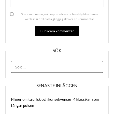
Spara mitt namn, min e-postadress och webbplats i denna
webbläsare till nästa gång jag skriver en kommentar.
ALTERNATIVE:
SÖK
SENASTE INLÄGGEN
Filmer om tur, risk och konsekvenser: 4 klassiker som
fångar pulsen