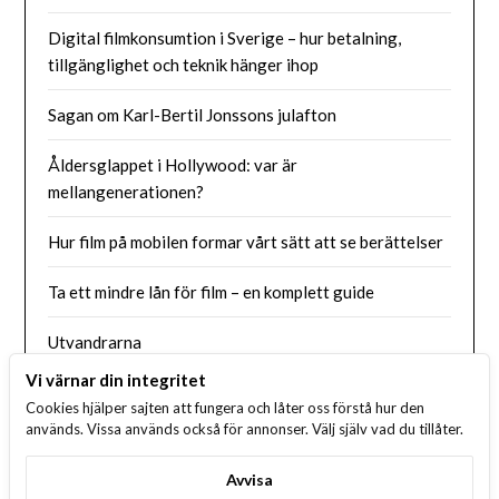
Digital filmkonsumtion i Sverige – hur betalning,
tillgänglighet och teknik hänger ihop
Sagan om Karl-Bertil Jonssons julafton
Åldersglappet i Hollywood: var är
mellangenerationen?
Hur film på mobilen formar vårt sätt att se berättelser
Ta ett mindre lån för film – en komplett guide
Utvandrarna
Vi värnar din integritet
Så jävla easy going
Cookies hjälper sajten att fungera och låter oss förstå hur den
används. Vissa används också för annonser. Välj själv vad du tillåter.
Rollistan i Young Sheldon
Avvisa
Rollistan i Åremorden