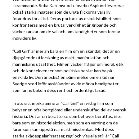
skrämmande. Sofia Karemyr och Josefin Asplund levererar
också starka insatser som de unga flickorna vars liv
förändras för alltid. Deras porträtt av oskuldsfullhet som
konfronteras med en brutal verklighet är gripande och
väcker tankar om de val och omständigheter som formar
individers liv.
”Call Girl” är mer än bara en film om en skandal; det är en
djupgående utforskning av makt, manipulation och
människans utsatthet. Filmen väcker frågor om moral, etik
och de konsekvenser som politiska beslut kan ha på
enskilda liv. Den är också en påminnelse om en tid när
Sverige stod inför avslöjandet av de mörka hemligheter
som fanns bakom dess rent och ordentligt fasad.
Trots sitt mörka ämne är ”Call Girl” en viktig film som
belyser en ofta bortglömd eller undanskuffad del av svensk
historia. Det är en berättelse som behöver berättas, inte
bara som en historielektion, men som en varning om de
faror som kan uppstå när makt missbrukas. Med dess
starka skådespelarinsatser, regi och visuella stil, är ”Call