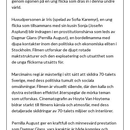
genom ögonen på en ung flicka som dras in i denna undre
värld.
Huvudpersonen är Iris (spelad av Sofia Karemyr), en ung
flicka som tillsammans med sin kusin Sonja (Josefin
Asplund) blir indragen i en prostitutionshärva som leds av
Dagmar Glans (Pernilla August), en bordellmamma med
djupa kontakter inom den politiska och ekonomiska eliten i
Stockholm. Filmen utforskar de djupt rotade
maktstrukturer och den exploatering och utsatthet som
de unga flickorna utsätts för.
Marcimains regi är mästerlig i sitt sätt att skildra 70-talets
Sverige, med dess politiska tumult och sociala
omvälvningar. Filmen är visuellt slående, där den kalla och
dystra estetiken effektivt återspeglar de mörka teman
som utforskas. Cinematografin av Hoyte Van Hoytema
bidrar starkt till filmens känsla och atmosfär, med dess
detaljerade skildringar av 70-talets miljöer och interiörer.
Pernilla August ger en kraftfull och minnesvärd prestation
som Dagmar Glans, vars karaktär är både komplex och