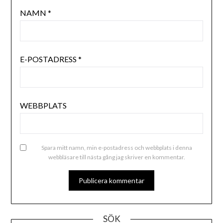
NAMN
*
E-POSTADRESS
*
WEBBPLATS
Spara mitt namn, min e-postadress och webbplats i denna
webbläsare till nästa gång jag skriver en kommentar.
ALTERNATIVE:
SÖK