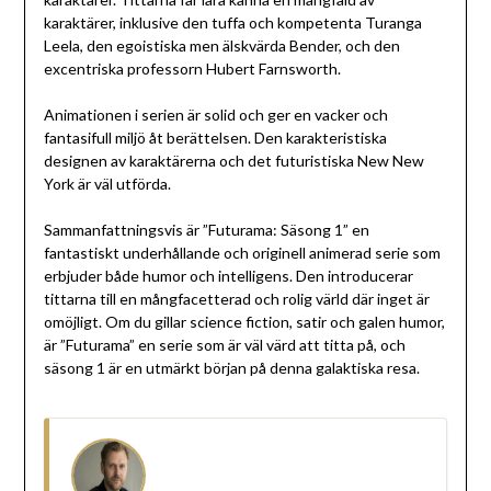
karaktärer, inklusive den tuffa och kompetenta Turanga
Leela, den egoistiska men älskvärda Bender, och den
excentriska professorn Hubert Farnsworth.
Animationen i serien är solid och ger en vacker och
fantasifull miljö åt berättelsen. Den karakteristiska
designen av karaktärerna och det futuristiska New New
York är väl utförda.
Sammanfattningsvis är ”Futurama: Säsong 1” en
fantastiskt underhållande och originell animerad serie som
erbjuder både humor och intelligens. Den introducerar
tittarna till en mångfacetterad och rolig värld där inget är
omöjligt. Om du gillar science fiction, satir och galen humor,
är ”Futurama” en serie som är väl värd att titta på, och
säsong 1 är en utmärkt början på denna galaktiska resa.