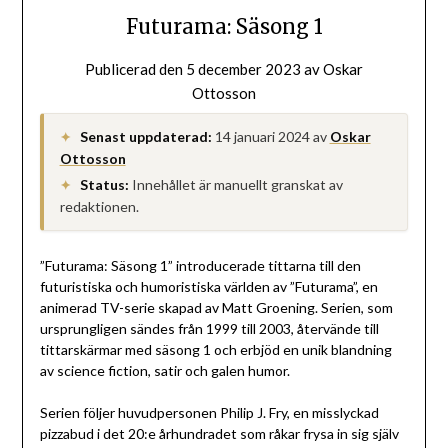
Futurama: Säsong 1
Publicerad den
5 december 2023
av
Oskar
Ottosson
Senast uppdaterad:
14 januari 2024
av
Oskar
✦
Ottosson
Status:
Innehållet är manuellt granskat av
✦
redaktionen.
”Futurama: Säsong 1” introducerade tittarna till den
futuristiska och humoristiska världen av ”Futurama”, en
animerad TV-serie skapad av Matt Groening. Serien, som
ursprungligen sändes från 1999 till 2003, återvände till
tittarskärmar med säsong 1 och erbjöd en unik blandning
av science fiction, satir och galen humor.
Serien följer huvudpersonen Philip J. Fry, en misslyckad
pizzabud i det 20:e århundradet som råkar frysa in sig själv