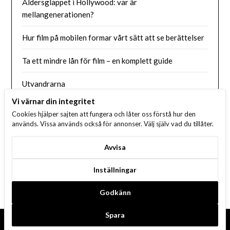
Åldersglappet i Hollywood: var är
mellangenerationen?
Hur film på mobilen formar vårt sätt att se berättelser
Ta ett mindre lån för film – en komplett guide
Utvandrarna
Vi värnar din integritet
Så jävla easy going
Cookies hjälper sajten att fungera och låter oss förstå hur den
används. Vissa används också för annonser. Välj själv vad du tillåter.
Rollistan i Young Sheldon
Avvisa
Rollistan i Åremorden
Inställningar
Håkan Bråkan
Godkänn
Spara
©2026 Filmdelta