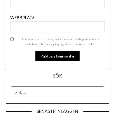
WEBBPLATS
Spara mitt namn, min e-postadress och webbplats i denna
webbläsare till nästa gång jag skriver en kommentar.
ALTERNATIVE:
SÖK
SENASTE INLÄGGEN