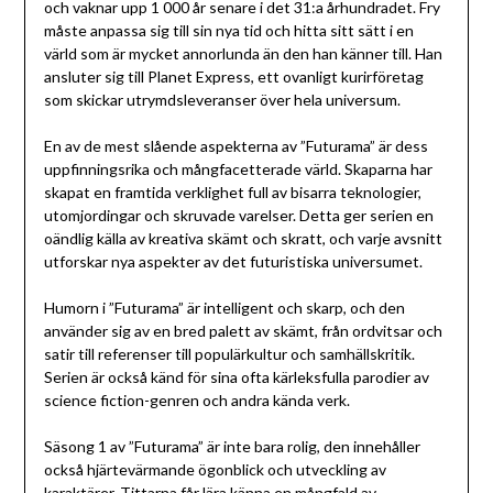
och vaknar upp 1 000 år senare i det 31:a århundradet. Fry
måste anpassa sig till sin nya tid och hitta sitt sätt i en
värld som är mycket annorlunda än den han känner till. Han
ansluter sig till Planet Express, ett ovanligt kurirföretag
som skickar utrymdsleveranser över hela universum.
En av de mest slående aspekterna av ”Futurama” är dess
uppfinningsrika och mångfacetterade värld. Skaparna har
skapat en framtida verklighet full av bisarra teknologier,
utomjordingar och skruvade varelser. Detta ger serien en
oändlig källa av kreativa skämt och skratt, och varje avsnitt
utforskar nya aspekter av det futuristiska universumet.
Humorn i ”Futurama” är intelligent och skarp, och den
använder sig av en bred palett av skämt, från ordvitsar och
satir till referenser till populärkultur och samhällskritik.
Serien är också känd för sina ofta kärleksfulla parodier av
science fiction-genren och andra kända verk.
Säsong 1 av ”Futurama” är inte bara rolig, den innehåller
också hjärtevärmande ögonblick och utveckling av
karaktärer. Tittarna får lära känna en mångfald av