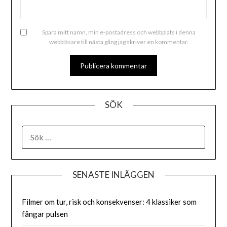
Spara mitt namn, min e-postadress och webbplats i denna
webbläsare till nästa gång jag skriver en kommentar.
ALTERNATIVE:
SÖK
SENASTE INLÄGGEN
Filmer om tur, risk och konsekvenser: 4 klassiker som
fångar pulsen