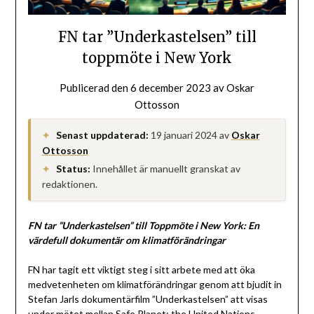
FN tar ”Underkastelsen” till
toppmöte i New York
Publicerad den
6 december 2023
av
Oskar
Ottosson
Senast uppdaterad:
19 januari 2024
av
Oskar
✦
Ottosson
Status:
Innehållet är manuellt granskat av
✦
redaktionen.
FN tar ”Underkastelsen” till Toppmöte i New York: En
värdefull dokumentär om klimatförändringar
FN har tagit ett viktigt steg i sitt arbete med att öka
medvetenheten om klimatförändringar genom att bjudit in
Stefan Jarls dokumentärfilm ”Underkastelsen” att visas
under mötet mellan Safe Planet: the United Nations