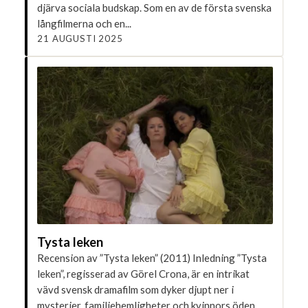
djärva sociala budskap. Som en av de första svenska
långfilmerna och en...
21 AUGUSTI 2025
Tysta leken
Recension av ”Tysta leken” (2011) Inledning ”Tysta
leken”, regisserad av Görel Crona, är en intrikat
vävd svensk dramafilm som dyker djupt ner i
mysterier, familjehemligheter och kvinnors öden