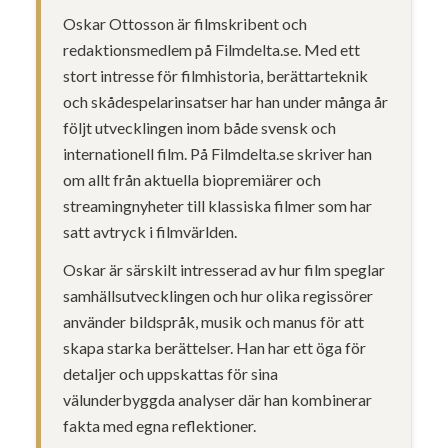
Oskar Ottosson är filmskribent och
redaktionsmedlem på Filmdelta.se. Med ett
stort intresse för filmhistoria, berättarteknik
och skådespelarinsatser har han under många år
följt utvecklingen inom både svensk och
internationell film. På Filmdelta.se skriver han
om allt från aktuella biopremiärer och
streamingnyheter till klassiska filmer som har
satt avtryck i filmvärlden.
Oskar är särskilt intresserad av hur film speglar
samhällsutvecklingen och hur olika regissörer
använder bildspråk, musik och manus för att
skapa starka berättelser. Han har ett öga för
detaljer och uppskattas för sina
välunderbyggda analyser där han kombinerar
fakta med egna reflektioner.