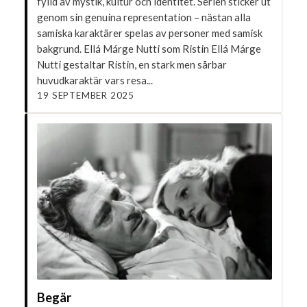
fylld av mystik, kultur och identitet. Serien sticker ut
genom sin genuina representation – nästan alla
samiska karaktärer spelas av personer med samisk
bakgrund. Ellá Márge Nutti som Ristin Ellá Márge
Nutti gestaltar Ristin, en stark men sårbar
huvudkaraktär vars resa...
19 SEPTEMBER 2025
Begär