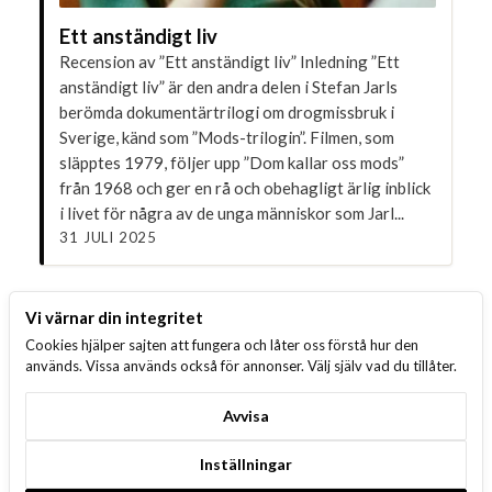
Ett anständigt liv
Recension av ”Ett anständigt liv” Inledning ”Ett
anständigt liv” är den andra delen i Stefan Jarls
berömda dokumentärtrilogi om drogmissbruk i
Sverige, känd som ”Mods-trilogin”. Filmen, som
släpptes 1979, följer upp ”Dom kallar oss mods”
från 1968 och ger en rå och obehagligt ärlig inblick
i livet för några av de unga människor som Jarl...
31 JULI 2025
Vi värnar din integritet
1
2
3
4
5
6
7
8
9
Cookies hjälper sajten att fungera och låter oss förstå hur den
10
11
12
13
14
15
16
17
används. Vissa används också för annonser. Välj själv vad du tillåter.
18
19
20
21
22
23
24
25
Avvisa
26
27
28
29
30
31
32
33
Inställningar