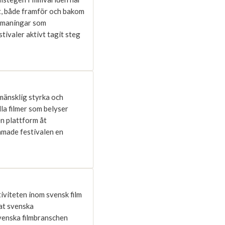
t, både framför och bakom
utmaningar som
stivaler aktivt tagit steg
 mänsklig styrka och
lla filmer som belyser
en plattform åt
mmade festivalen en
iviteten inom svensk film
rat svenska
venska filmbranschen