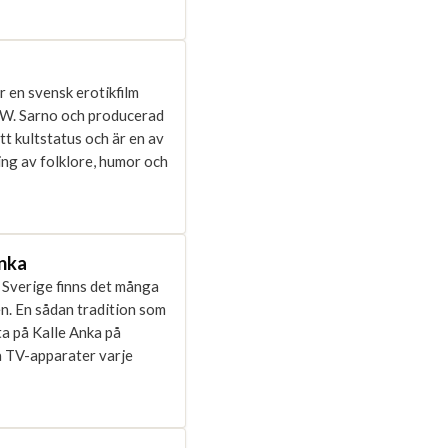
 en svensk erotikfilm
 W. Sarno och producerad
t kultstatus och är en av
ing av folklore, humor och
Anka
I Sverige finns det många
en. En sådan tradition som
ta på Kalle Anka på
na TV-apparater varje