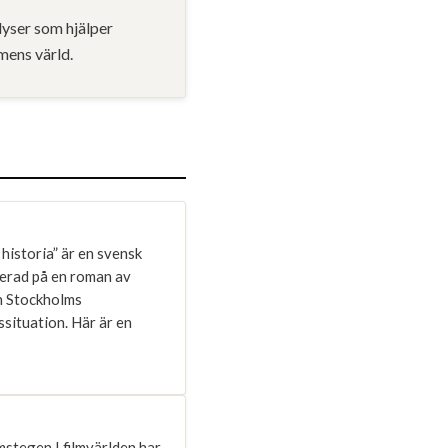
lyser som hjälper
lmens värld.
 historia” är en svensk
serad på en roman av
ån Stockholms
ssituation. Här är en
mstegen I filmvärlden har