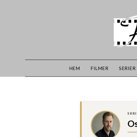
HEM
FILMER
SERIER
SKR
Os