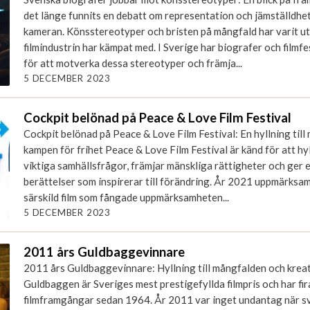
det länge funnits en debatt om representation och jämställdhe
kameran. Könsstereotyper och bristen på mångfald har varit 
filmindustrin har kämpat med. I Sverige har biografer och filmfe
för att motverka dessa stereotyper och främja...
5 DECEMBER 2023
Cockpit belönad på Peace & Love Film Festival
Cockpit belönad på Peace & Love Film Festival: En hyllning till
kampen för frihet Peace & Love Film Festival är känd för att hy
viktiga samhällsfrågor, främjar mänskliga rättigheter och ger 
berättelser som inspirerar till förändring. År 2021 uppmärksa
särskild film som fångade uppmärksamheten...
5 DECEMBER 2023
2011 års Guldbaggevinnare
2011 års Guldbaggevinnare: Hyllning till mångfalden och kreat
Guldbaggen är Sveriges mest prestigefyllda filmpris och har fi
filmframgångar sedan 1964. År 2011 var inget undantag när s