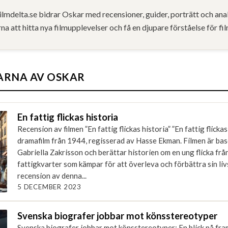
ilmdelta.se bidrar Oskar med recensioner, guider, porträtt och ana
rna att hitta nya filmupplevelser och få en djupare förståelse för fi
ARNA AV OSKAR
En fattig flickas historia
Recension av filmen ”En fattig flickas historia” ”En fattig flickas
dramafilm från 1944, regisserad av Hasse Ekman. Filmen är ba
Gabriella Zakrisson och berättar historien om en ung flicka fr
fattigkvarter som kämpar för att överleva och förbättra sin liv
recension av denna...
5 DECEMBER 2023
Svenska biografer jobbar mot könsstereotyper
Svenska biografer jobbar mot könsstereotyper: En blick på fra