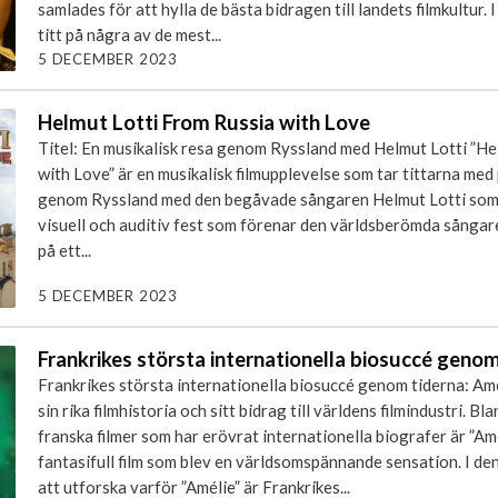
samlades för att hylla de bästa bidragen till landets filmkultur. I
titt på några av de mest...
5 DECEMBER 2023
Helmut Lotti From Russia with Love
Titel: En musikalisk resa genom Ryssland med Helmut Lotti ”He
with Love” är en musikalisk filmupplevelse som tar tittarna med
genom Ryssland med den begåvade sångaren Helmut Lotti som 
visuell och auditiv fest som förenar den världsberömda sångar
på ett...
5 DECEMBER 2023
Frankrikes största internationella biosuccé genom
Frankrikes största internationella biosuccé genom tiderna: Amé
sin rika filmhistoria och sitt bidrag till världens filmindustri.
franska filmer som har erövrat internationella biografer är ”Am
fantasifull film som blev en världsomspännande sensation. I den
att utforska varför ”Amélie” är Frankrikes...