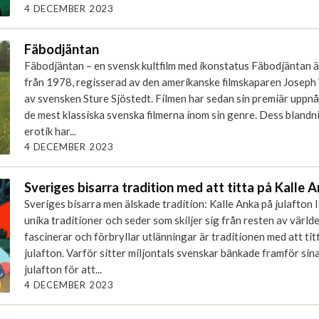
4 DECEMBER 2023
Fäbodjäntan
Fäbodjäntan – en svensk kultfilm med ikonstatus Fäbodjäntan är
från 1978, regisserad av den amerikanske filmskaparen Joseph
av svensken Sture Sjöstedt. Filmen har sedan sin premiär uppnåt
de mest klassiska svenska filmerna inom sin genre. Dess blandn
erotik har...
4 DECEMBER 2023
Sveriges bisarra tradition med att titta på Kalle 
Sveriges bisarra men älskade tradition: Kalle Anka på julafton 
unika traditioner och seder som skiljer sig från resten av värld
fascinerar och förbryllar utlänningar är traditionen med att tit
julafton. Varför sitter miljontals svenskar bänkade framför si
julafton för att...
4 DECEMBER 2023