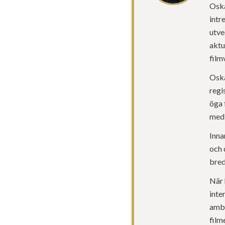
Oska
intr
utve
aktu
film
Oska
regi
öga 
med 
Inna
och 
bred
När 
inte
ambi
film