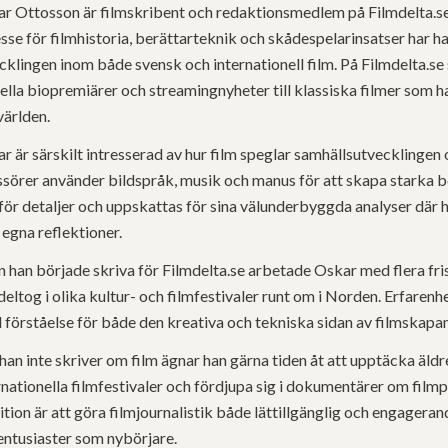
r Ottosson är filmskribent och redaktionsmedlem på Filmdelta.se
esse för filmhistoria, berättarteknik och skådespelarinsatser har h
cklingen inom både svensk och internationell film. På Filmdelta.se 
ella biopremiärer och streamingnyheter till klassiska filmer som ha
världen.
r är särskilt intresserad av hur film speglar samhällsutvecklingen 
ssörer använder bildspråk, musik och manus för att skapa starka be
för detaljer och uppskattas för sina välunderbyggda analyser där
egna reflektioner.
n han började skriva för Filmdelta.se arbetade Oskar med flera fr
deltog i olika kultur- och filmfestivaler runt om i Norden. Erfare
 förståelse för både den kreativa och tekniska sidan av filmskapa
han inte skriver om film ägnar han gärna tiden åt att upptäcka äldre
rnationella filmfestivaler och fördjupa sig i dokumentärer om fil
tion är att göra filmjournalistik både lättillgänglig och engageran
entusiaster som nybörjare.