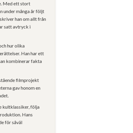
. Med ett stort
an under många år följt
skriver han om allt från
r satt avtryck i
och hur olika
rättelser. Han har ett
 han kombinerar fakta
istående filmprojekt
nheterna gav honom en
ndet.
 kultklassiker, följa
mproduktion. Hans
de för såväl