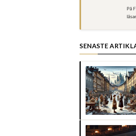
På F
läsa
SENASTE ARTIKL